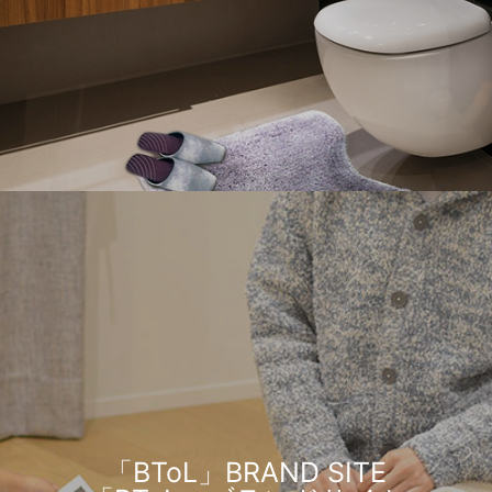
「BToL」BRAND SITE