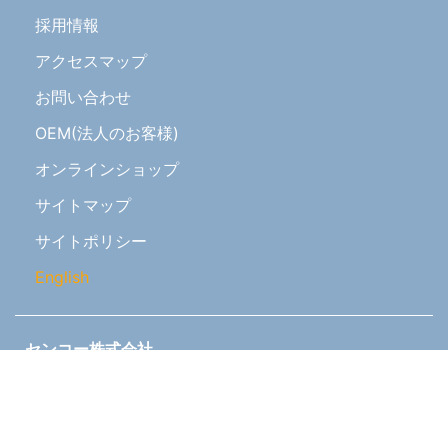
採用情報
アクセスマップ
お問い合わせ
OEM(法人のお客様)
オンラインショップ
サイトマップ
サイトポリシー
English
センコー株式会社
本
社
:
兵庫県小野市黒川町16
東
京
支
店
:
東京都中央区日本橋浜町1-8-9
大
阪
支
店
:
大阪府大阪市淀川区宮原4-1-45
新大阪八千代ビル2階