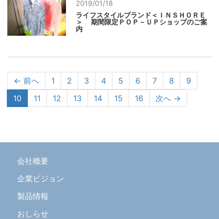
2019/01/18
ライフスタイルブランド＜ＩＮＳＨＯＲＥ
＞ 期間限定ＰＯＰ－ＵＰショップのご案
内
← 前へ
1
2
3
4
5
6
7
8
9
（こ
10
11
12
13
14
15
16
次へ →
の
ペ
ー
ジ）
会社概要
企業ビジョン
製品情報
おしらせ